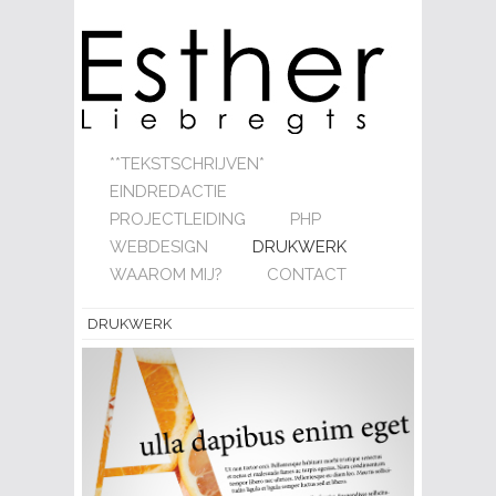
**TEKSTSCHRIJVEN*
EINDREDACTIE
PROJECTLEIDING
PHP
WEBDESIGN
DRUKWERK
WAAROM MIJ?
CONTACT
DRUKWERK